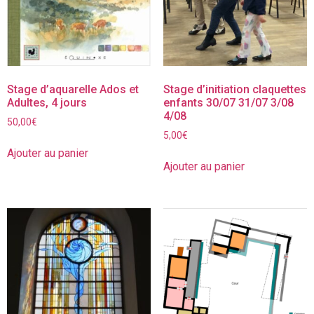
Stage d’aquarelle Ados et
Stage d’initiation claquettes
Adultes, 4 jours
enfants 30/07 31/07 3/08
4/08
50,00
€
5,00
€
Ajouter au panier
Ajouter au panier