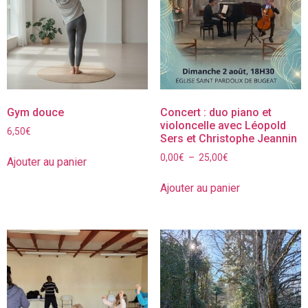
Gym douce
Concert : duo piano et
violoncelle avec Léopold
6,50
€
Sers et Christophe Jeannin
0,00
€
–
25,00
€
Ajouter au panier
Ajouter au panier