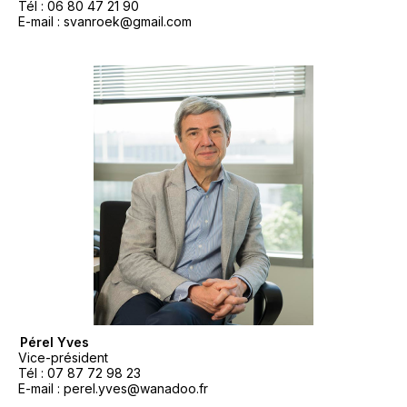
Tél : 06 80 47 21 90
E-mail : svanroek@gmail.com
2 – Pérel Yves
Vice-président
Tél : 07 87 72 98 23
E-mail : perel.yves@wanadoo.fr