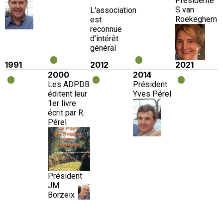
Présidente
S van
L'association
Roekeghem
est
reconnue
d’intérêt
général
1991
2012
2021
2000
2014
Les ADPDB
Président
éditent leur
Yves Pérel
1er livre
écrit par R.
Pérel
Président
JM
Borzeix