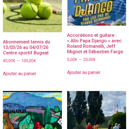
Accordéons et guitare :
« Allo Papa Django » avec
Abonnement tennis du
Roland Romanelli, Jeff
13/03/26 au 04/07/26
Mignot et Sébastien Farge
Centre sportif Bugeat
0,00
€
–
20,00
€
40,00
€
–
100,00
€
Ajouter au panier
Ajouter au panier