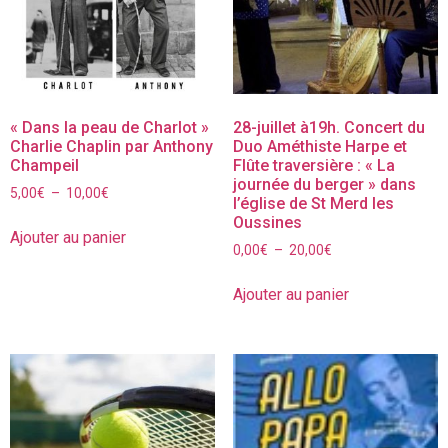
« Dans la peau de Charlot »
28-juillet à19h. Concert du
Charlie Chaplin par Anthony
Duo Améthiste Harpe et
Champeil
Flûte traversière : « La
journée du berger » dans
5,00
€
–
10,00
€
l’église de St Merd les
Oussines
Ajouter au panier
0,00
€
–
20,00
€
Ajouter au panier