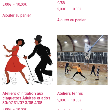
4/08
5,00
€
–
10,00
€
5,00
€
–
10,00
€
Ajouter au panier
Ajouter au panier
Ateliers d’initiation aux
Ateliers tennis
claquettes Adultes et ados
5,00
€
–
10,00
€
30/07 31/07 3/08 4/08
5,00
€
–
10,00
€