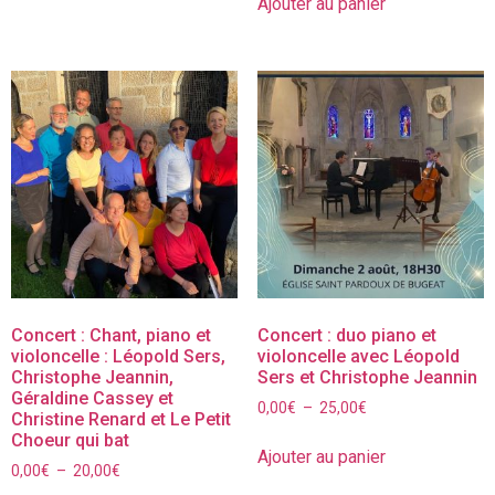
Ajouter au panier
Concert : Chant, piano et
Concert : duo piano et
violoncelle : Léopold Sers,
violoncelle avec Léopold
Christophe Jeannin,
Sers et Christophe Jeannin
Géraldine Cassey et
0,00
€
–
25,00
€
Christine Renard et Le Petit
Choeur qui bat
Ajouter au panier
0,00
€
–
20,00
€