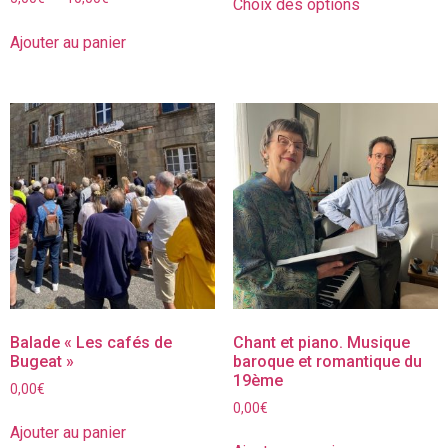
Choix des options
Ajouter au panier
Balade « Les cafés de
Chant et piano. Musique
Bugeat »
baroque et romantique du
19ème
0,00
€
0,00
€
Ajouter au panier