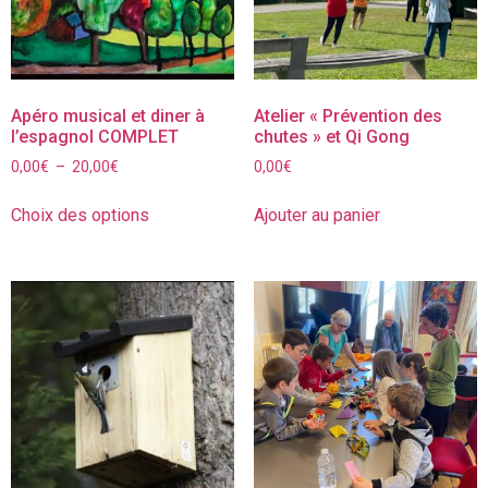
Apéro musical et diner à
Atelier « Prévention des
l’espagnol COMPLET
chutes » et Qi Gong
0,00
€
–
20,00
€
0,00
€
Choix des options
Ajouter au panier