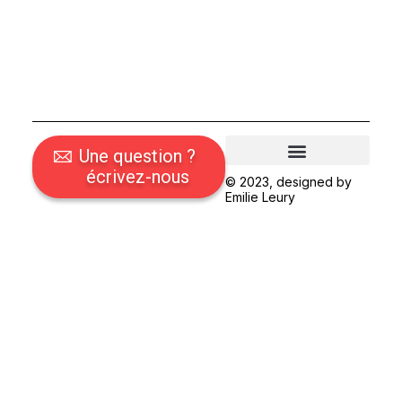
Une question ?
écrivez-nous
© 2023, designed by
Découvrir l’association
Annuaire et contact
Emilie Leury