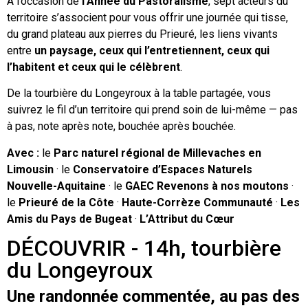
À l’occasion de
l’Année du Pastoralisme
, sept acteurs du
territoire s’associent pour vous offrir une journée qui tisse,
du grand plateau aux pierres du Prieuré, les liens vivants
entre
un paysage, ceux qui l’entretiennent, ceux qui
l’habitent et ceux qui le célèbrent
.
De la tourbière du Longeyroux à la table partagée, vous
suivrez le fil d’un territoire qui prend soin de lui-même — pas
à pas, note après note, bouchée après bouchée.
Avec :
le
Parc naturel régional de Millevaches en
Limousin
· le
Conservatoire d’Espaces Naturels
Nouvelle-Aquitaine
· le
GAEC Revenons à nos moutons
·
le
Prieuré de la Côte
·
Haute-Corrèze Communauté
·
Les
Amis du Pays de Bugeat
·
L’Attribut du Cœur
DÉCOUVRIR - 14h, tourbière
du Longeyroux
Une randonnée commentée, au pas des