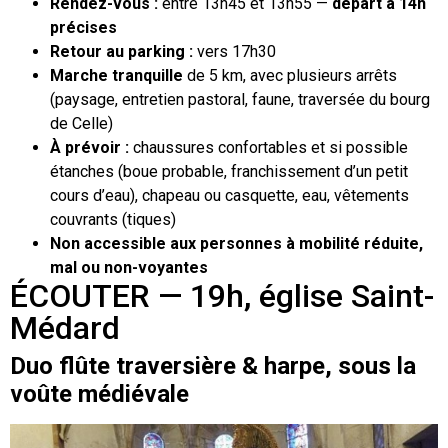
Rendez-vous :
entre 13h45 et 13h55 —
départ à 14h
précises
Retour au parking :
vers 17h30
Marche tranquille
de 5 km, avec plusieurs arrêts
(paysage, entretien pastoral, faune, traversée du bourg
de Celle)
À prévoir :
chaussures confortables et si possible
étanches (boue probable, franchissement d’un petit
cours d’eau), chapeau ou casquette, eau, vêtements
couvrants (tiques)
Non accessible aux personnes à mobilité réduite,
mal ou non-voyantes
ÉCOUTER — 19h, église Saint-
Médard
Duo flûte traversière & harpe, sous la
voûte médiévale