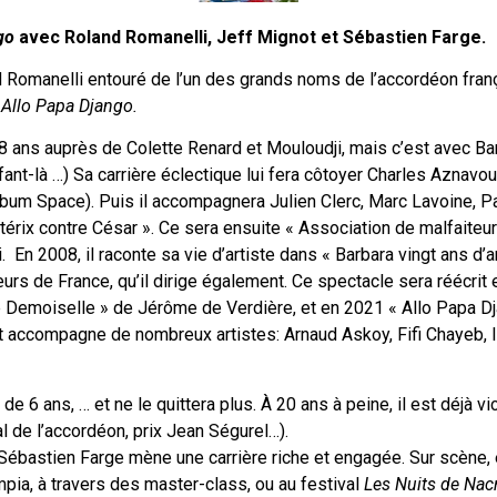
go
avec Roland Romanelli, Jeff Mignot et Sébastien Farge.
d Romanelli entouré de l’un des grands noms de l’accordéon franç
t
Allo Papa Django.
8 ans auprès de Colette Renard et Mouloudji, mais c’est avec Barb
fant-là …) Sa carrière éclectique lui fera côtoyer Charles Aznavo
Album Space). Puis il accompagnera Julien Clerc, Marc Lavoine, Pa
térix contre César ». Ce sera ensuite « Association de malfaite
. En 2008, il raconte sa vie d’artiste dans « Barbara vingt ans 
rs de France, qu’il dirige également. Ce spectacle sera réécrit 
 Demoiselle » de Jérôme de Verdière, et en 2021 « Allo Papa Djang
et accompagne de nombreux artistes: Arnaud Askoy, Fifi Chayeb, 
e 6 ans, … et ne le quittera plus. À 20 ans à peine, il est déjà 
 de l’accordéon, prix Jean Ségurel…).
Sébastien Farge mène une carrière riche et engagée. Sur scène, en
pia, à travers des master-class, ou au festival
Les Nuits de Nacr