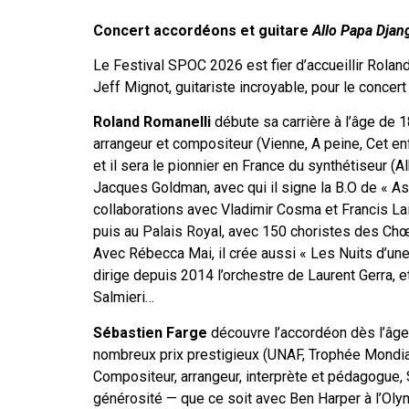
Concert accordéons et guitare
Allo Papa Djan
Le Festival SPOC 2026 est fier d’accueillir Rolan
Jeff Mignot, guitariste incroyable, pour le concer
Roland Romanelli
débute sa carrière à l’âge de 1
arrangeur et compositeur (Vienne, A peine, Cet en
et il sera le pionnier en France du synthétiseur (
Jacques Goldman, avec qui il signe la B.O de « As
collaborations avec Vladimir Cosma et Francis Lai
puis au Palais Royal, avec 150 choristes des Chœu
Avec Rébecca Mai, il crée aussi « Les Nuits d’une
dirige depuis 2014 l’orchestre de Laurent Gerra, 
Salmieri…
Sébastien Farge
découvre l’accordéon dès l’âge d
nombreux prix prestigieux (UNAF, Trophée Mondial
Compositeur, arrangeur, interprète et pédagogue, 
générosité — que ce soit avec Ben Harper à l’Olym