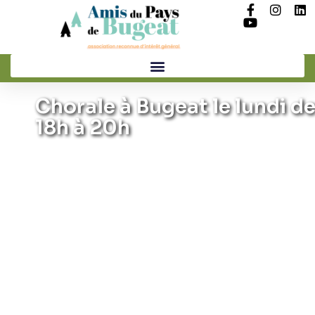
Chorale à Bugeat le lundi d
18h à 20h